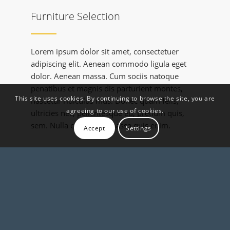
Furniture Selection
Lorem ipsum dolor sit amet, consectetuer
adipiscing elit. Aenean commodo ligula eget
dolor. Aenean massa. Cum sociis natoque
penatibus et magnis dis parturient montes,
This site uses cookies. By continuing to browse the site, you are
nascetur ridiculus mus. Donec quam felis,
agreeing to our use of cookies.
ultricies nec, pellentesque eu, pretium quis,
sem. Nulla consequat massa quis enim.
Accept
Settings
&
Light
Shadow